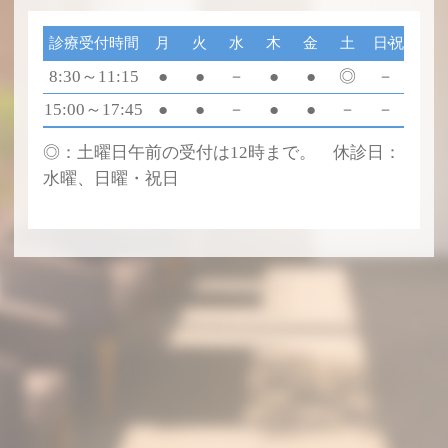
診療受付時間
月
火
水
木
金
土
日・祝
8:30～11:15
●
●
－
●
●
◎
－
15:00～17:45
●
●
－
●
●
－
－
◎：土曜日午前の受付は12時まで。 休診日：
水曜、日曜・祝日