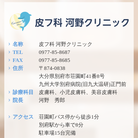
名称
皮フ科 河野クリニック
TEL
0977-85-8687
FAX
0977-85-8685
住所
〒874-0838
大分県別府市荘園町41番8号
九州大学別府病院(旧九大温研)正門前
診療科目
皮膚科、小児皮膚科、美容皮膚科
院長
河野 秀郎
アクセス
荘園町バス停から徒歩
1
分
別府駅から車で8分
駐車場15台完備