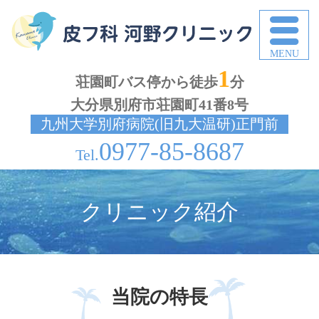
皮
1
荘園町バス停から徒歩
分
大分県別府市荘園町41番8号
九州大学別府病院(旧九大温研)正門前
0977-85-8687
クリニック紹介
当院の特長